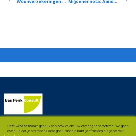
Woonverzekeringen Duurder Door Hoger Risico Verzekeraars
Miljoenennota: Aandacht Voor Armoedebestrijding, Koopkracht Iets Omhoog
Deze website maakt gebruik van cookies om uw ervaring te verbeteren. We gaan
ervan uit dat je hiermee akkoord gaat, maar je kunt je afmelden als je dat wilt