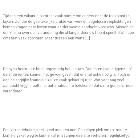
Vakantie Brengt Nieuwe Ideeen
Tijdens een vakantie ontstaat vaak ruimte om anders naar de toekomst te
kijken. Zonder de gebruikelijke drukte van werk en dagelijkse verplichtingen
komen vragen naar boven waar eerder weinig aandacht voor was. Misschien
denkt u na over een verandering die al langer door uw hoofd speelt. Zo’n idee
ontstaat vaak spontaan. Maar tussen een wens […]
Niet Elke Financiele Keuze Hoeft
Vandaag
De hypotheekrente haalt regelmatig het nieuws. Berichten over stijgende of
dalende rentes kunnen het gevoel geven dat er snel actie nodig is. Toch is
een belangrijke financiele keuze vaak gebaat bij rust. Wat vandaag veel
aandacht krijgt, hoeft niet automatisch te betekenen dat u morgen iets moet
veranderen.
Vakantiehuis Fiscaal Anders
Bekeken, Wat Verandert Er
Richting 2028?
Een vakantiehuis spreekt veel mensen aan. Een eigen plek om tot rust te
komen, vaker weg te kunnen of misschien deels te verhuren. Tegelijkertijd