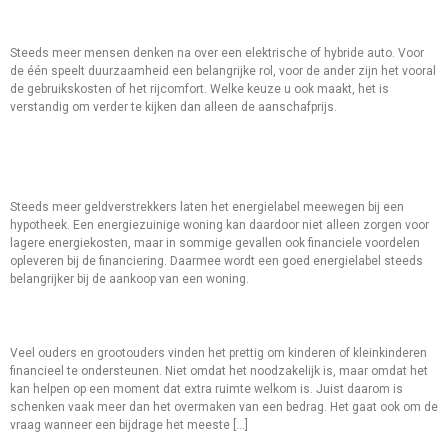
Naar Het Totaalplaatje
Steeds meer mensen denken na over een elektrische of hybride auto. Voor
de één speelt duurzaamheid een belangrijke rol, voor de ander zijn het vooral
de gebruikskosten of het rijcomfort. Welke keuze u ook maakt, het is
verstandig om verder te kijken dan alleen de aanschafprijs.
Een Goed Energielabel Levert
Steeds Meer Op
Steeds meer geldverstrekkers laten het energielabel meewegen bij een
hypotheek. Een energiezuinige woning kan daardoor niet alleen zorgen voor
lagere energiekosten, maar in sommige gevallen ook financiele voordelen
opleveren bij de financiering. Daarmee wordt een goed energielabel steeds
belangrijker bij de aankoop van een woning.
Schenken Met Een Plan
Veel ouders en grootouders vinden het prettig om kinderen of kleinkinderen
financieel te ondersteunen. Niet omdat het noodzakelijk is, maar omdat het
kan helpen op een moment dat extra ruimte welkom is. Juist daarom is
schenken vaak meer dan het overmaken van een bedrag. Het gaat ook om de
vraag wanneer een bijdrage het meeste […]