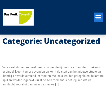
Categorie:
Uncategorized
Op Kamers? Dan Verandert Vaak
Meer Dan Alleen Het Adres
Voor veel studenten breekt een spannende tijd aan. Na maanden zoeken is
er eindelijk een kamer gevonden en komt de start van het nieuwe studiejaar
dichtbij. Er wordt verhuisd, er moeten meubels worden geregeld en de laatste
spullen worden ingepakt. Juist op zo’n moment is het logisch dat de
aandacht vooral uitgaat naar de nieuwe […]
Een Woning Kiezen Begint Steeds
Vaker Buiten De Voordeur