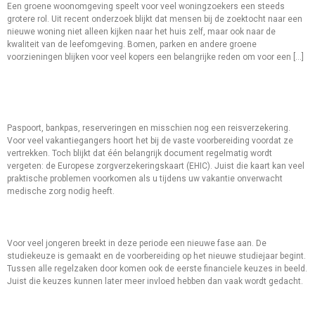
Een groene woonomgeving speelt voor veel woningzoekers een steeds
grotere rol. Uit recent onderzoek blijkt dat mensen bij de zoektocht naar een
nieuwe woning niet alleen kijken naar het huis zelf, maar ook naar de
kwaliteit van de leefomgeving. Bomen, parken en andere groene
voorzieningen blijken voor veel kopers een belangrijke reden om voor een […]
Veel Vakantiegangers Vergeten
Één Belangrijk Document
Paspoort, bankpas, reserveringen en misschien nog een reisverzekering.
Voor veel vakantiegangers hoort het bij de vaste voorbereiding voordat ze
vertrekken. Toch blijkt dat één belangrijk document regelmatig wordt
vergeten: de Europese zorgverzekeringskaart (EHIC). Juist die kaart kan veel
praktische problemen voorkomen als u tijdens uw vakantie onverwacht
medische zorg nodig heeft.
Gaat Uw Kind Studeren?
Voor veel jongeren breekt in deze periode een nieuwe fase aan. De
studiekeuze is gemaakt en de voorbereiding op het nieuwe studiejaar begint.
Tussen alle regelzaken door komen ook de eerste financiele keuzes in beeld.
Juist die keuzes kunnen later meer invloed hebben dan vaak wordt gedacht.
Elektrisch Of Hybride Rijden? Kijk