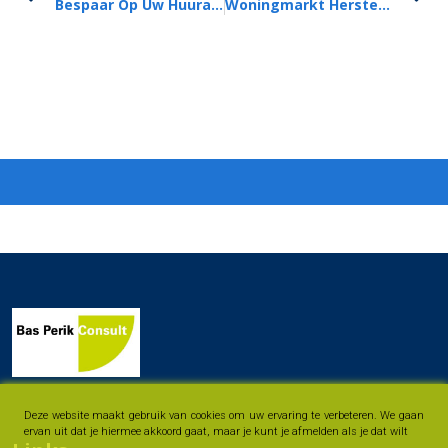
Bespaar Op Uw Huurauto Met Uw Reisverzekering!
Woningmarkt Herstelt Zich, Starters Doen Het Goed!
Deze website maakt gebruik van cookies om uw ervaring te verbeteren. We gaan
ervan uit dat je hiermee akkoord gaat, maar je kunt je afmelden als je dat wilt