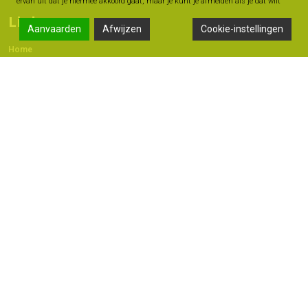
ervan uit dat je hiermee akkoord gaat, maar je kunt je afmelden als je dat wilt
Links
Aanvaarden
Afwijzen
Cookie-instellingen
Home
Contact
Adres
Langestraat 47A, 7491 AB Delden
074 - 376 60 60
06 -18 20 93 42
info@geldmoment.nl
Copyright 2022 © - Bas Perik Consult