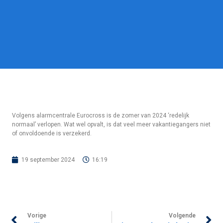
Volgens alarmcentrale Eurocross is de zomer van 2024 ‘redelijk
normaal’ verlopen. Wat wel opvalt, is dat veel meer vakantiegangers niet
of onvoldoende is verzekerd.
19 september 2024
16:19
Vorige
Volgende