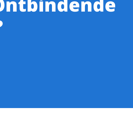
 Ontbindende
?