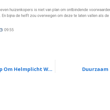
ven huizenkopers is niet van plan om ontbindende voorwaarden t
 En bijna de helft zou overwegen om deze te laten vallen als de 
09:55
Meer Dodelijke Fietsongelukken, Roep Om Helmplicht Wordt Sterker
Duurzaam 