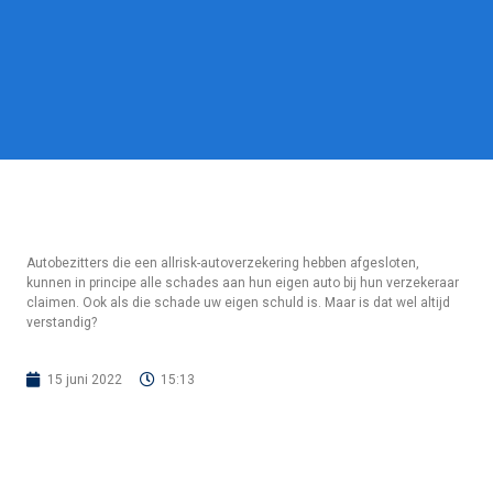
Autobezitters die een allrisk-autoverzekering hebben afgesloten,
kunnen in principe alle schades aan hun eigen auto bij hun verzekeraar
claimen. Ook als die schade uw eigen schuld is. Maar is dat wel altijd
verstandig?
15 juni 2022
15:13