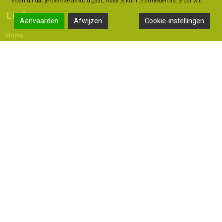
ervan uit dat je hiermee akkoord gaat, maar je kunt je afmelden als je dat wilt
Links
Aanvaarden
Afwijzen
Cookie-instellingen
Home
Contact
Adres
Langestraat 47A, 7491 AB Delden
074 - 376 60 60
06 -18 20 93 42
info@geldmoment.nl
Copyright 2022 © - Bas Perik Consult