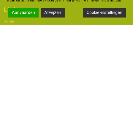
ervan uit dat je hiermee akkoord gaat, maar je kunt je afmelden als je dat wilt
Links
Aanvaarden
Afwijzen
Cookie-instellingen
Home
Contact
Adres
Langestraat 47A, 7491 AB Delden
074 - 376 60 60
06 -18 20 93 42
info@geldmoment.nl
Copyright 2022 © - Bas Perik Consult