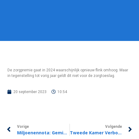
De zorgpremie gaat in 2024 waarschijnlijk opnieuw flink omhoog. Maar
in tegenstelling tot vorig jaar geldt dit niet voor de zorgtoeslag.
20 september 2023
10:54
Vorige
Volgende
Miljoenennota: Gemiddeld 1,8% Meer Koopkracht Dan In 2023
Tweede Kamer Verbouwt Voor € 4 Miljard Aan Miljoenennota