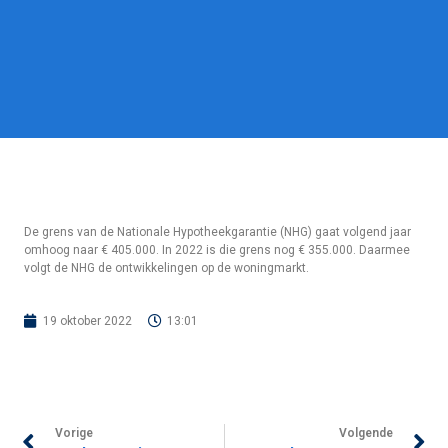
De grens van de Nationale Hypotheekgarantie (NHG) gaat volgend jaar
omhoog naar € 405.000. In 2022 is die grens nog € 355.000. Daarmee
volgt de NHG de ontwikkelingen op de woningmarkt.
19 oktober 2022
13:01
Vorige
Volgende