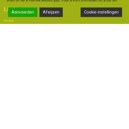
ervan uit dat je hiermee akkoord gaat, maar je kunt je afmelden als je dat wilt
Links
Aanvaarden
Afwijzen
Cookie-instellingen
Home
Contact
Adres
Langestraat 47A, 7491 AB Delden
074 - 376 60 60
06 -18 20 93 42
info@geldmoment.nl
Copyright 2022 © - Bas Perik Consult