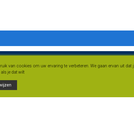
uik van cookies om uw ervaring te verbeteren. We gaan ervan uit dat 
als je dat wilt
wijzen