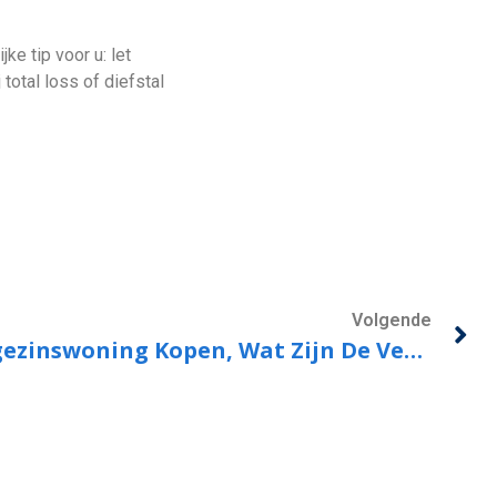
ke tip voor u: let
otal loss of diefstal
Volgende
Appartement Of Eengezinswoning Kopen, Wat Zijn De Verschillen?