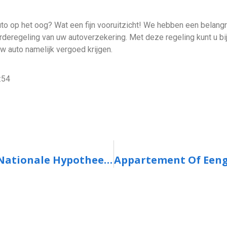
o op het oog? Wat een fijn vooruitzicht! We hebben een belangrij
eregeling van uw autoverzekering. Met deze regeling kunt u bij t
 auto namelijk vergoed krijgen.
:54
Veel Meer Huizenkopers Kiezen Voor Nationale Hypotheekgarantie