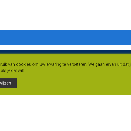
uik van cookies om uw ervaring te verbeteren. We gaan ervan uit dat 
als je dat wilt
wijzen