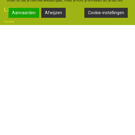
ervan uit dat je hiermee akkoord gaat, maar je kunt je afmelden als je dat wilt
Links
Aanvaarden
Afwijzen
Cookie-instellingen
Home
Contact
Adres
Langestraat 47A, 7491 AB Delden
074 - 376 60 60
06 -18 20 93 42
info@geldmoment.nl
Copyright 2022 © - Bas Perik Consult