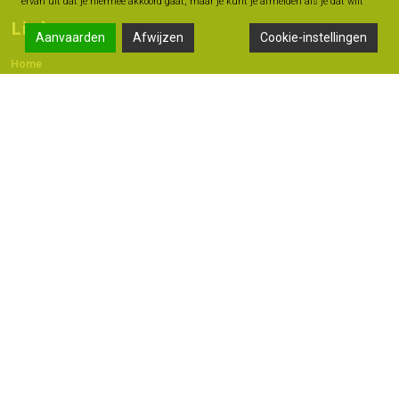
ervan uit dat je hiermee akkoord gaat, maar je kunt je afmelden als je dat wilt
Links
Aanvaarden
Afwijzen
Cookie-instellingen
Home
Contact
Adres
Langestraat 47A, 7491 AB Delden
074 - 376 60 60
06 -18 20 93 42
info@geldmoment.nl
Copyright 2022 © - Bas Perik Consult