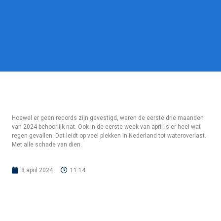
Hoewel er geen records zijn gevestigd, waren de eerste drie maanden
van 2024 behoorlijk nat. Ook in de eerste week van april is er heel wat
regen gevallen. Dat leidt op veel plekken in Nederland tot wateroverlast.
Met alle schade van dien.
8 april 2024
11:14