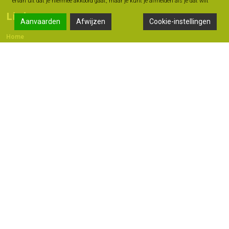
ervan uit dat je hiermee akkoord gaat, maar je kunt je afmelden als je dat wilt
Links
Aanvaarden
Afwijzen
Cookie-instellingen
Home
Contact
Adres
Langestraat 47A, 7491 AB Delden
074 - 376 60 60
06 -18 20 93 42
info@geldmoment.nl
Copyright 2022 © - Bas Perik Consult