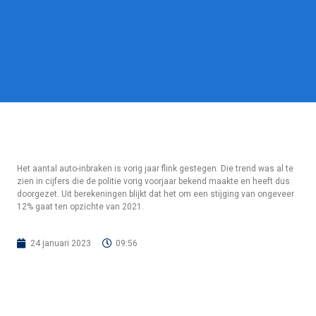
Het aantal auto-inbraken is vorig jaar flink gestegen. Die trend was al te
zien in cijfers die de politie vorig voorjaar bekend maakte en heeft dus
doorgezet. Uit berekeningen blijkt dat het om een stijging van ongeveer
12% gaat ten opzichte van 2021.
24 januari 2023
09:56