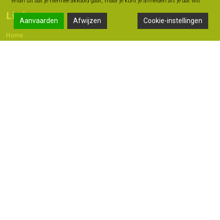
ervan uit dat je hiermee akkoord gaat, maar je kunt je afmelden als je dat wilt
Links
Aanvaarden
Afwijzen
Cookie-instellingen
Home
Contact
Adres
Langestraat 47A, 7491 AB Delden
074 - 376 60 60
06 -18 20 93 42
info@geldmoment.nl
Copyright 2022 © - Bas Perik Consult