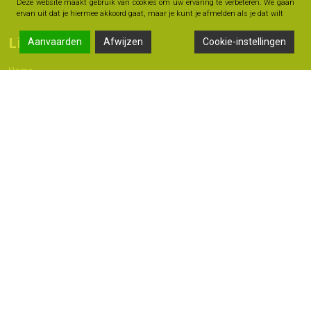
Deze website maakt gebruik van cookies om uw ervaring te verbeteren. We gaan
ervan uit dat je hiermee akkoord gaat, maar je kunt je afmelden als je dat wilt
Links
Aanvaarden
Afwijzen
Cookie-instellingen
Home
Contact
Adres
Langestraat 47A, 7491 AB Delden
074 - 376 60 60
06 -18 20 93 42
info@geldmoment.nl