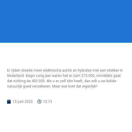
Er rijden steeds meer elektrische auto’s en hybrides met een stekker in
Nederland. Begin vorig jaar waren het er ruim 273.000, inmiddels gaat
dat richting de 400.000. Als u er zelf één heeft, dan wilt u uw bolide
natuurlijk goed verzekeren. Maar wat kost dat eigenlijk?
15 juni 2022
15:13