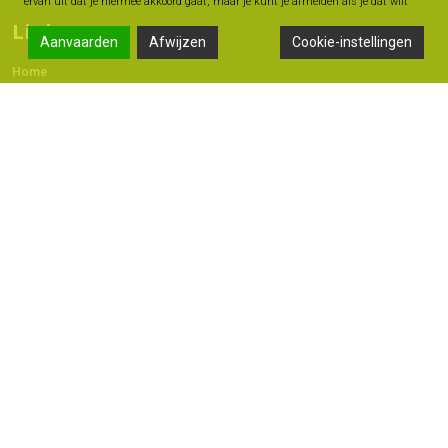
ervan uit dat je hiermee akkoord gaat, maar je kunt je afmelden als je dat wilt
Links
Aanvaarden
Afwijzen
Cookie-instellingen
Home
Contact
Adres
Langestraat 47A, 7491 AB Delden
074 - 376 60 60
06 -18 20 93 42
info@geldmoment.nl
Copyright 2022 © - Bas Perik Consult