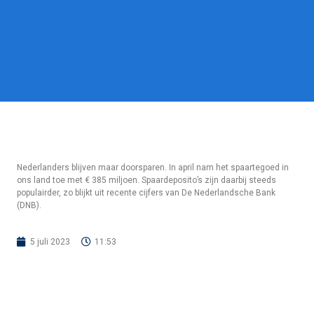
Nederlanders blijven maar doorsparen. In april nam het spaartegoed in
ons land toe met € 385 miljoen. Spaardeposito’s zijn daarbij steeds
populairder, zo blijkt uit recente cijfers van De Nederlandsche Bank
(DNB).
5 juli 2023
11:53