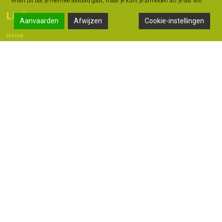
ervan uit dat je hiermee akkoord gaat, maar je kunt je afmelden als je dat wilt
Links
Aanvaarden
Afwijzen
Cookie-instellingen
Home
Contact
Adres
Langestraat 47A, 7491 AB Delden
074 - 376 60 60
06 -18 20 93 42
info@geldmoment.nl
Copyright 2022 © - Bas Perik Consult