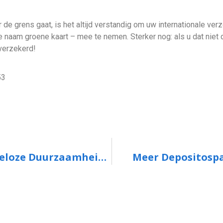
 de grens gaat, is het altijd verstandig om uw internationale ve
 naam groene kaart – mee te nemen. Sterker nog: als u dat niet d
verzekerd!
53
Kabinet Verdubbelt Leenbedrag Renteloze Duurzaamheidslening
Meer Depositosp