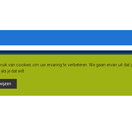
uik van cookies om uw ervaring te verbeteren. We gaan ervan uit dat 
als je dat wilt
wijzen