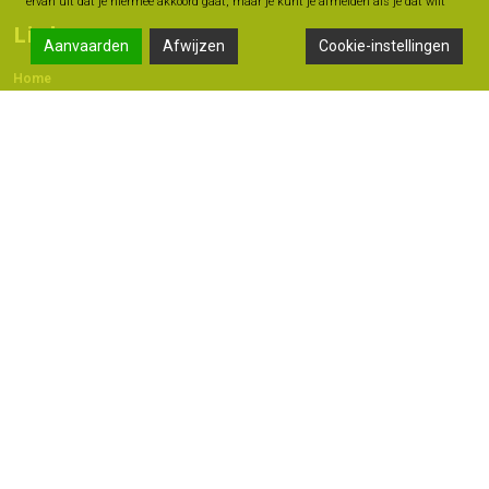
ervan uit dat je hiermee akkoord gaat, maar je kunt je afmelden als je dat wilt
Links
Aanvaarden
Afwijzen
Cookie-instellingen
Home
Contact
Adres
Langestraat 47A, 7491 AB Delden
074 - 376 60 60
06 -18 20 93 42
info@geldmoment.nl
Copyright 2022 © - Bas Perik Consult