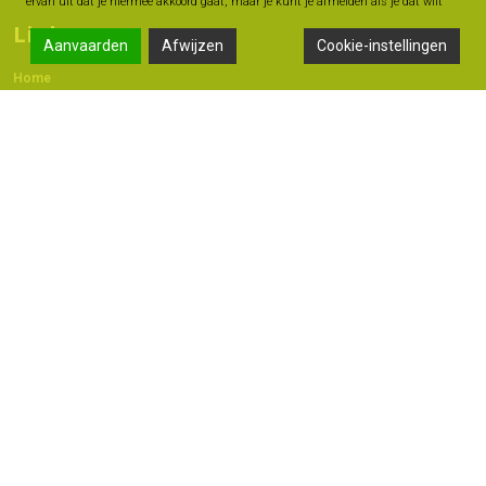
ervan uit dat je hiermee akkoord gaat, maar je kunt je afmelden als je dat wilt
Links
Aanvaarden
Afwijzen
Cookie-instellingen
Home
Contact
Adres
Langestraat 47A, 7491 AB Delden
074 - 376 60 60
06 -18 20 93 42
info@geldmoment.nl
Copyright 2022 © - Bas Perik Consult