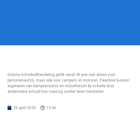
Directe schadeafhandeling geldt vanaf dit jaar niet alleen voor
personenauto’s, maar ook voor campers en motoren. Daardoor kunnen
eigenaren van kampeerauto’s en motorfietsen bij schade door
andermans schuld hun voertuig sneller laten herstellen.
26 april 2023
13:56