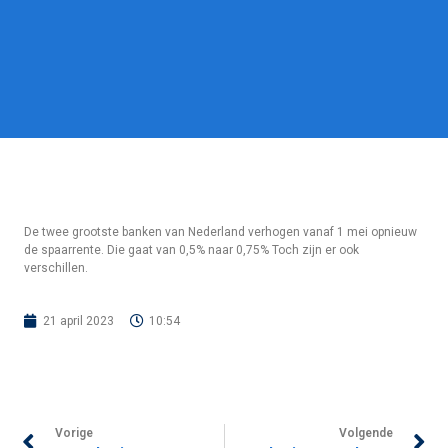
De twee grootste banken van Nederland verhogen vanaf 1 mei opnieuw
de spaarrente. Die gaat van 0,5% naar 0,75% Toch zijn er ook
verschillen.
21 april 2023
10:54
Vorige
Volgende