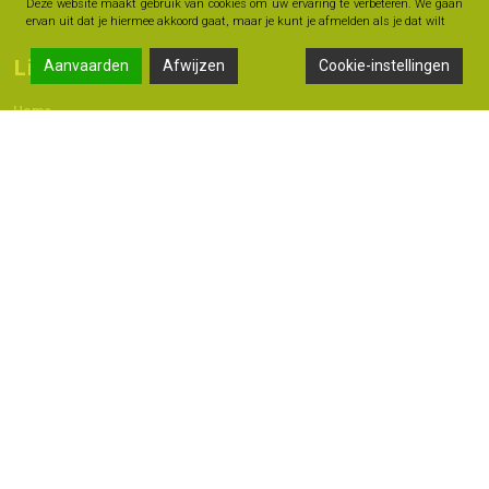
Deze website maakt gebruik van cookies om uw ervaring te verbeteren. We gaan
ervan uit dat je hiermee akkoord gaat, maar je kunt je afmelden als je dat wilt
Links
Aanvaarden
Afwijzen
Cookie-instellingen
Home
Contact
Adres
Langestraat 47A, 7491 AB Delden
074 - 376 60 60
06 -18 20 93 42
info@geldmoment.nl